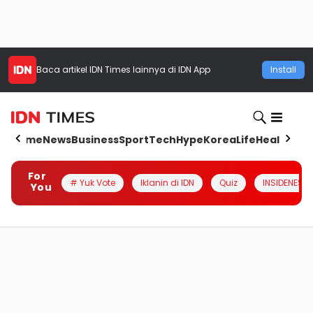
Baca artikel
IDN Times
lainnya di IDN App
Install
Home
News
Business
Sport
Tech
Hype
Korea
Life
Health
Aut
For
# Yuk Vote
Iklanin di IDN
Quiz
INSIDENESIA
You