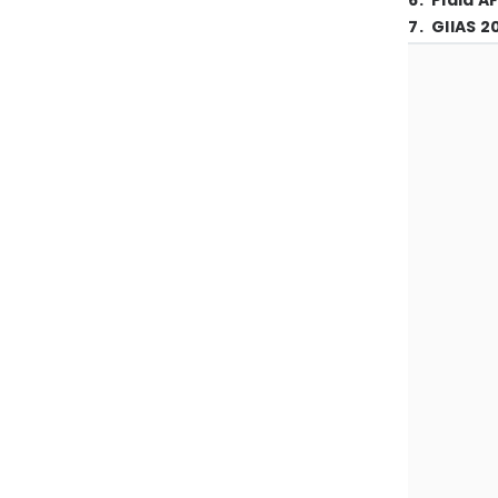
6
.
Piala A
7
.
GIIAS 2