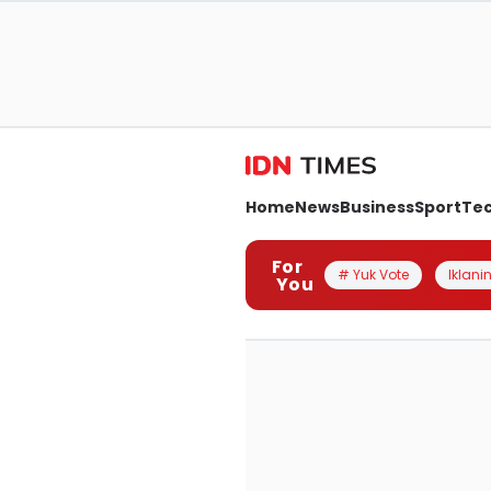
Home
News
Business
Sport
Te
For
# Yuk Vote
Iklanin
You