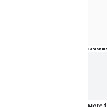
Tonton leb
More 