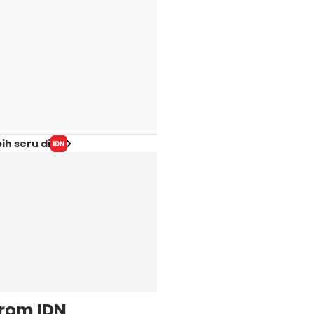
ih seru di
from IDN