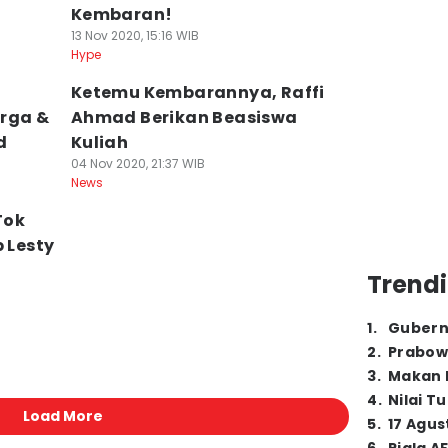
Kembaran!
13 Nov 2020, 15:16 WIB
Hype
Ketemu Kembarannya, Raffi
rga &
Ahmad Berikan Beasiswa
d
Kuliah
04 Nov 2020, 21:37 WIB
News
Tok
p Lesty
Trendi
1
.
Gubern
2
.
Prabow
3
.
Makan B
4
.
Nilai T
Load More
5
.
17 Agus