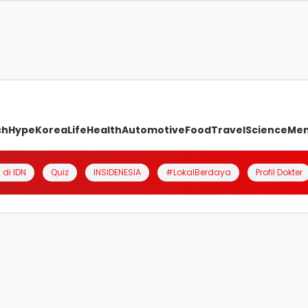
ch
Hype
Korea
Life
Health
Automotive
Food
Travel
Science
Me
 di IDN
Quiz
INSIDENESIA
#LokalBerdaya
Profil Dokter