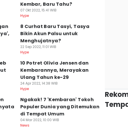
Kembar, Baru Tahu?
07 Okt 2022, 15:41 WIB
Hype
gan
8 Curhat Baru Tasyi, Tasya
ya',
Bikin Akun Palsu untuk
Menghujatnya?
22 Sep 2022, 11:01 WIB
Hype
leb
10 Potret Olivia Jensen dan
but
Kembarannya, Merayakan
Ulang Tahun ke-29
24 Apr 2022, 14:38 WIB
Hype
Rekom
en
Ngakak! 7 'Kembaran' Tokoh
Tempa
rnyata
Populer Dunia yang Ditemukan
di Tempat Umum
04 Mar 2022, 10:00 WIB
News