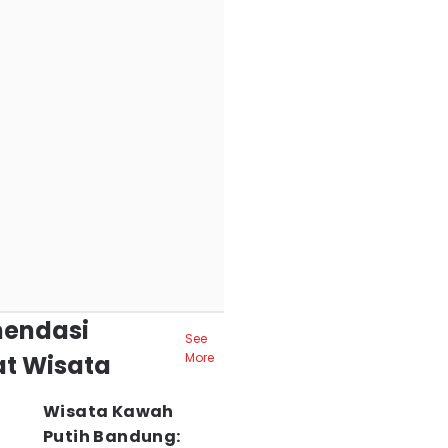
endasi
See
t Wisata
More
Wisata Kawah
Putih Bandung: