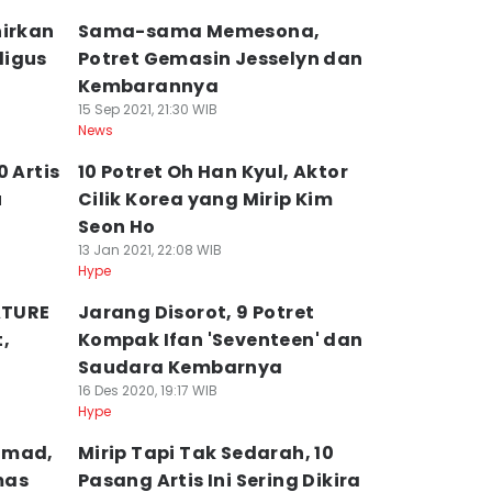
hirkan
Sama-sama Memesona,
ligus
Potret Gemasin Jesselyn dan
Kembarannya
15 Sep 2021, 21:30 WIB
News
0 Artis
10 Potret Oh Han Kyul, Aktor
u
Cilik Korea yang Mirip Kim
Seon Ho
13 Jan 2021, 22:08 WIB
Hype
ATURE
Jarang Disorot, 9 Potret
,
Kompak Ifan 'Seventeen' dan
Saudara Kembarnya
16 Des 2020, 19:17 WIB
Hype
hmad,
Mirip Tapi Tak Sedarah, 10
mas
Pasang Artis Ini Sering Dikira