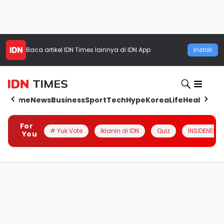
Baca artikel
IDN Times
lainnya di IDN App
Install
Home
News
Business
Sport
Tech
Hype
Korea
Life
Health
Aut
For
# Yuk Vote
Iklanin di IDN
Quiz
INSIDENESIA
You