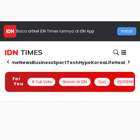
Baca artikel
IDN Times
lainnya di IDN App
Install
Home
News
Business
Sport
Tech
Hype
Korea
Life
Health
Aut
For
# Yuk Vote
Iklanin di IDN
Quiz
INSIDENESIA
You