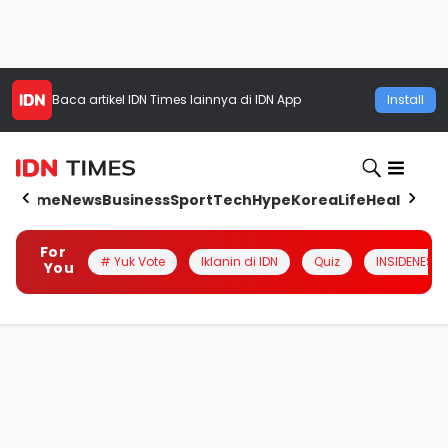
Baca artikel
IDN Times
lainnya di IDN App
Install
Home
News
Business
Sport
Tech
Hype
Korea
Life
Health
Aut
For
# Yuk Vote
Iklanin di IDN
Quiz
INSIDENESIA
You