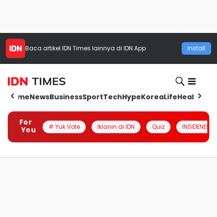
Baca artikel
IDN Times
lainnya di IDN App
Install
Home
News
Business
Sport
Tech
Hype
Korea
Life
Health
Aut
For
# Yuk Vote
Iklanin di IDN
Quiz
INSIDENESIA
You