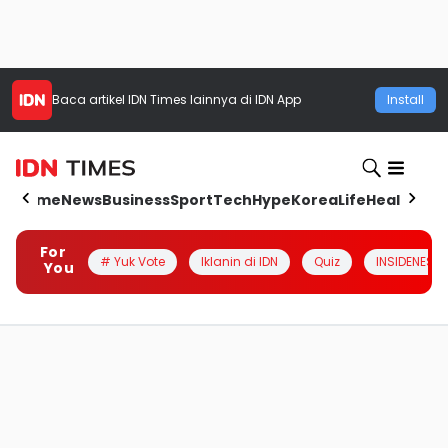
Baca artikel
IDN Times
lainnya di IDN App
Install
Home
News
Business
Sport
Tech
Hype
Korea
Life
Health
Aut
For
# Yuk Vote
Iklanin di IDN
Quiz
INSIDENESIA
You