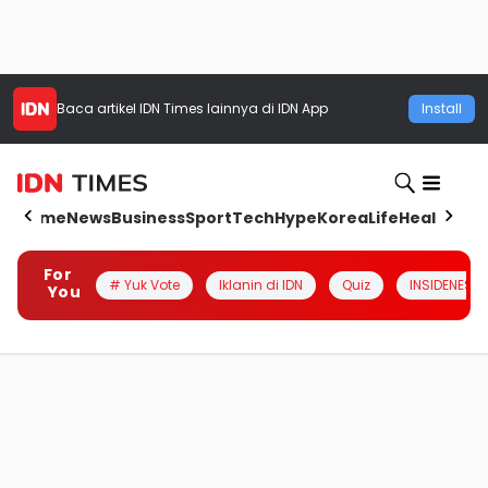
Baca artikel
IDN Times
lainnya di IDN App
Install
Home
News
Business
Sport
Tech
Hype
Korea
Life
Health
Aut
For
# Yuk Vote
Iklanin di IDN
Quiz
INSIDENESIA
You