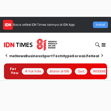
Baca artikel
IDN Times
lainnya di IDN App
Install
Home
News
Business
Sport
Tech
Hype
Korea
Life
Health
Aut
For
# Yuk Vote
Iklanin di IDN
Quiz
INSIDENESIA
You