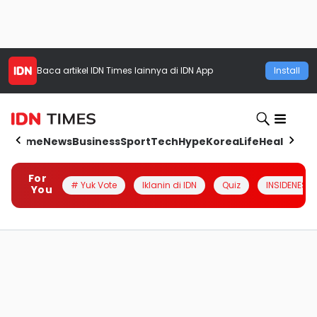
Baca artikel
IDN Times
lainnya di IDN App
Install
Home
News
Business
Sport
Tech
Hype
Korea
Life
Health
Aut
For
# Yuk Vote
Iklanin di IDN
Quiz
INSIDENESIA
You