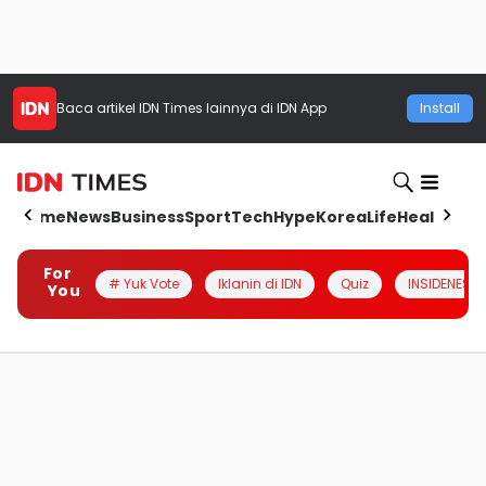
Baca artikel
IDN Times
lainnya di IDN App
Install
Home
News
Business
Sport
Tech
Hype
Korea
Life
Health
Aut
For
# Yuk Vote
Iklanin di IDN
Quiz
INSIDENESIA
You