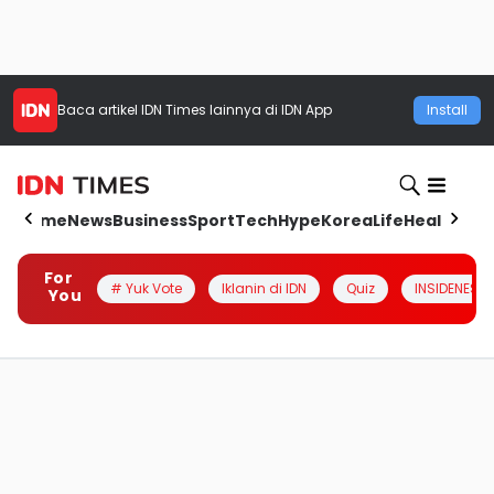
Baca artikel
IDN Times
lainnya di IDN App
Install
Home
News
Business
Sport
Tech
Hype
Korea
Life
Health
Aut
For
# Yuk Vote
Iklanin di IDN
Quiz
INSIDENESIA
You