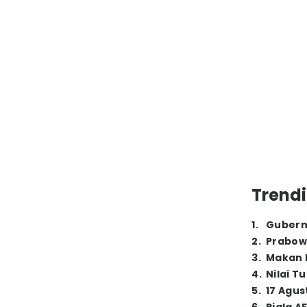
Trendi
1
.
Gubern
2
.
Prabow
3
.
Makan B
4
.
Nilai T
5
.
17 Agus