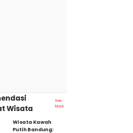
endasi
See
t Wisata
More
Wisata Kawah
Putih Bandung: