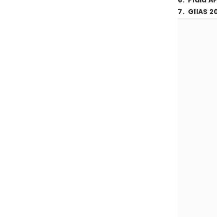
6
.
Piala A
7
.
GIIAS 2