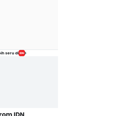
ih seru di
from IDN