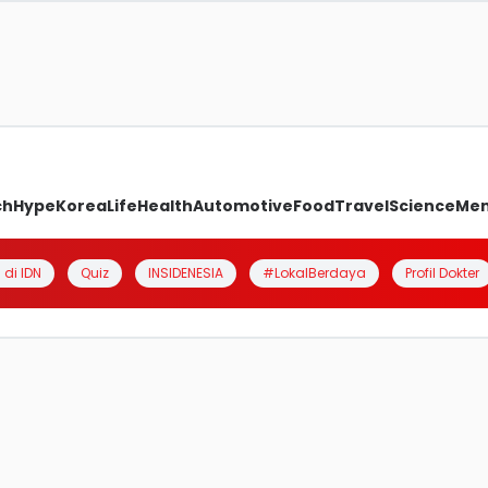
ch
Hype
Korea
Life
Health
Automotive
Food
Travel
Science
Me
 di IDN
Quiz
INSIDENESIA
#LokalBerdaya
Profil Dokter