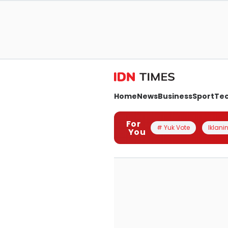
Home
News
Business
Sport
Te
For
# Yuk Vote
Iklanin
You