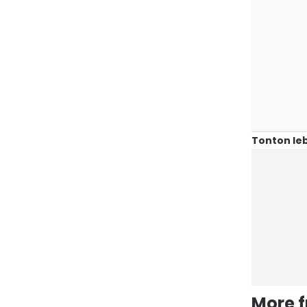
Tonton leb
More 