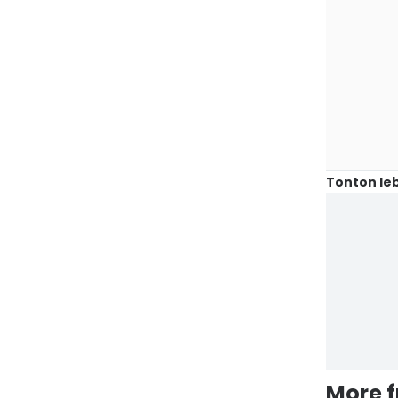
Tonton leb
More 