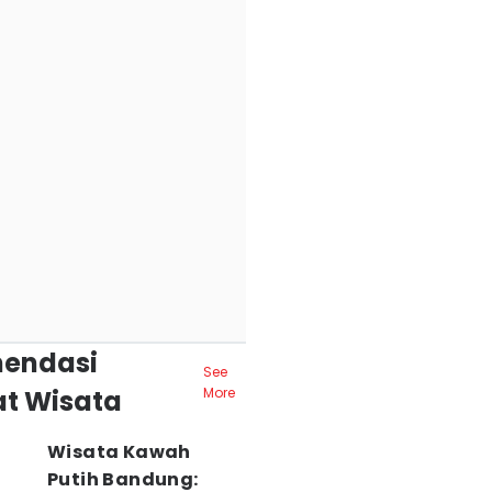
endasi
See
t Wisata
More
Wisata Kawah
Putih Bandung: