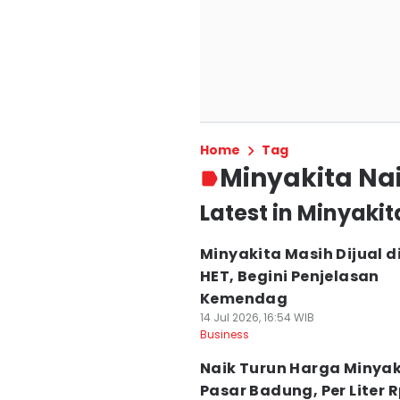
Home
Tag
Minyakita Na
Latest in Minyakit
Minyakita Masih Dijual d
HET, Begini Penjelasan
Kemendag
14 Jul 2026, 16:54 WIB
Business
Naik Turun Harga Minyak
Pasar Badung, Per Liter 