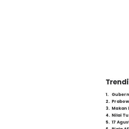
Trendi
1
.
Gubern
2
.
Prabow
3
.
Makan B
4
.
Nilai T
5
.
17 Agus