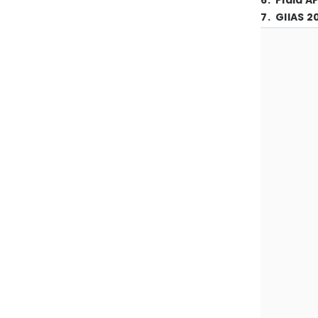
6
.
Piala A
7
.
GIIAS 2