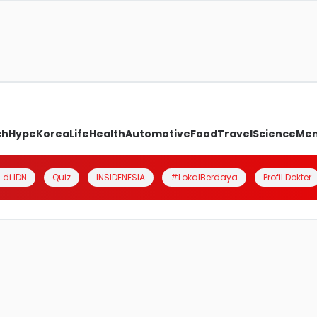
ch
Hype
Korea
Life
Health
Automotive
Food
Travel
Science
Me
 di IDN
Quiz
INSIDENESIA
#LokalBerdaya
Profil Dokter