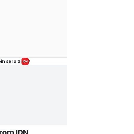
ih seru di
from IDN