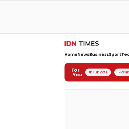
Home
News
Business
Sport
Te
For
# Yuk Vote
Iklanin
You