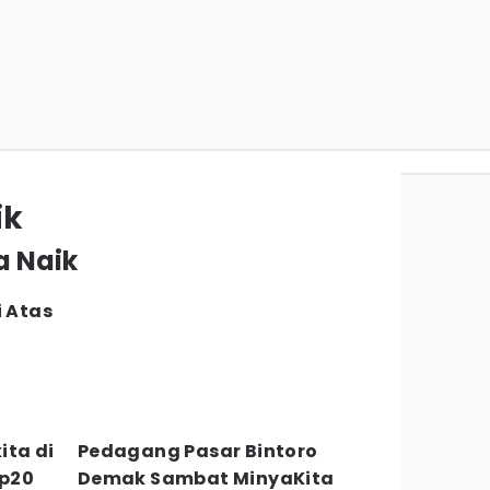
ik
a Naik
i Atas
ita di
Pedagang Pasar Bintoro
Rp20
Demak Sambat MinyaKita