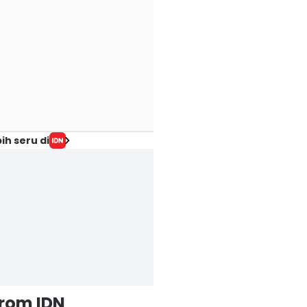
ih seru di
from IDN