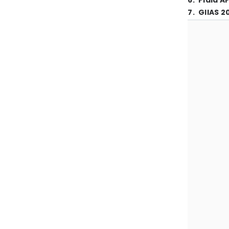
6
.
Piala A
7
.
GIIAS 2