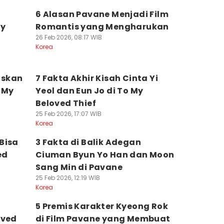
6 Alasan Pavane Menjadi Film
My
Romantis yang Mengharukan
26 Feb 2026, 08:17 WIB
Korea
uskan
7 Fakta Akhir Kisah Cinta Yi
 My
Yeol dan Eun Jo di To My
Beloved Thief
25 Feb 2026, 17:07 WIB
Korea
Bisa
3 Fakta di Balik Adegan
ed
Ciuman Byun Yo Han dan Moon
Sang Min di Pavane
25 Feb 2026, 12:19 WIB
Korea
5 Premis Karakter Kyeong Rok
oved
di Film Pavane yang Membuat