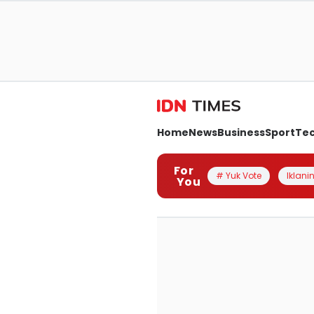
Home
News
Business
Sport
Te
For
# Yuk Vote
Iklanin
You