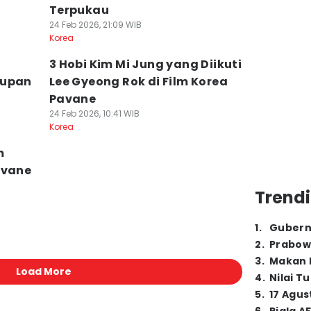
Terpukau
24 Feb 2026, 21:09 WIB
Korea
3 Hobi Kim Mi Jung yang Diikuti
dupan
Lee Gyeong Rok di Film Korea
Pavane
24 Feb 2026, 10:41 WIB
Korea
m
avane
Trendi
1
.
Gubern
2
.
Prabow
3
.
Makan B
Load More
4
.
Nilai T
5
.
17 Agus