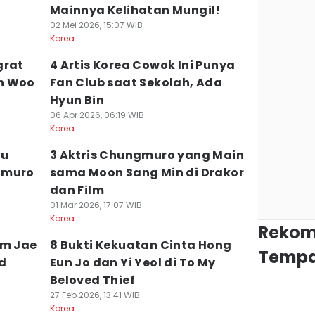
Mainnya Kelihatan Mungil!
02 Mei 2026, 15:07 WIB
Korea
grat
4 Artis Korea Cowok Ini Punya
n Woo
Fan Club saat Sekolah, Ada
Hyun Bin
06 Apr 2026, 06:19 WIB
Korea
du
3 Aktris Chungmuro yang Main
gmuro
sama Moon Sang Min di Drakor
dan Film
01 Mar 2026, 17:07 WIB
Korea
Rekom
Im Jae
8 Bukti Kekuatan Cinta Hong
Tempa
ed
Eun Jo dan Yi Yeol di To My
Beloved Thief
27 Feb 2026, 13:41 WIB
Korea