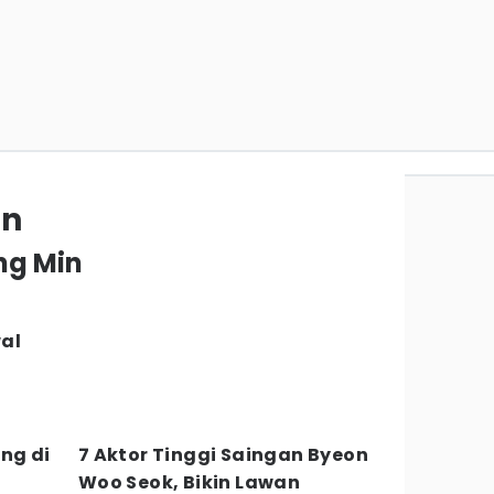
in
ng Min
al
ng di
7 Aktor Tinggi Saingan Byeon
Woo Seok, Bikin Lawan