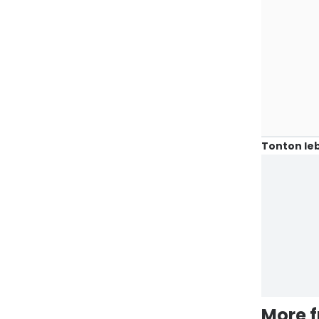
Tonton leb
More 