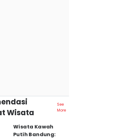
endasi
See
t Wisata
More
Wisata Kawah
Putih Bandung: