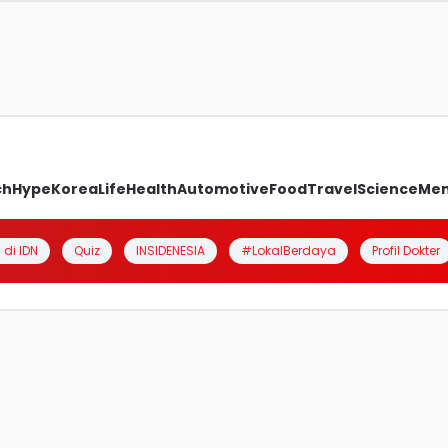
ch
Hype
Korea
Life
Health
Automotive
Food
Travel
Science
Me
 di IDN
Quiz
INSIDENESIA
#LokalBerdaya
Profil Dokter