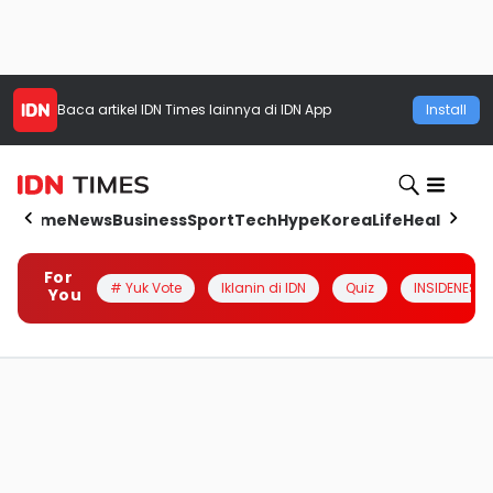
Baca artikel
IDN Times
lainnya di IDN App
Install
Home
News
Business
Sport
Tech
Hype
Korea
Life
Health
Aut
For
# Yuk Vote
Iklanin di IDN
Quiz
INSIDENESIA
You