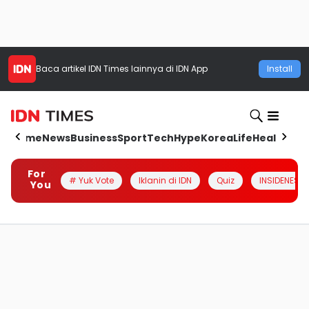
Baca artikel
IDN Times
lainnya di IDN App
Install
Home
News
Business
Sport
Tech
Hype
Korea
Life
Health
Aut
For
# Yuk Vote
Iklanin di IDN
Quiz
INSIDENESIA
You