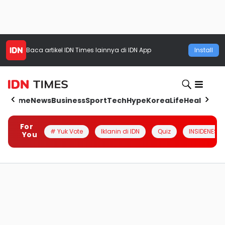
Baca artikel
IDN Times
lainnya di IDN App
Install
Home
News
Business
Sport
Tech
Hype
Korea
Life
Health
Aut
For
# Yuk Vote
Iklanin di IDN
Quiz
INSIDENESIA
You