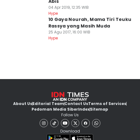
Abis
04 Apr 2019, 12:35 WIB
Hype
10 Gaya Nourah, Mama Tiri Teuku
Rassya yang Masih Muda
25 Agu 2017, 16:00 WIB
Hype
About Us
Editorial Team
Contact Us
Terms of Services
Pedoman Media Siber
Index
Sitemap
Follow Us
Download