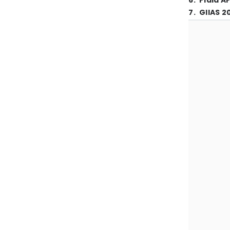
6
.
Piala A
7
.
GIIAS 2