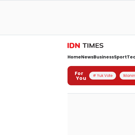
Home
News
Business
Sport
Te
For
# Yuk Vote
Iklanin
You