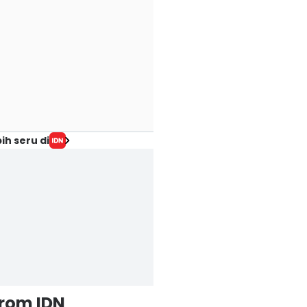
ih seru di
from IDN