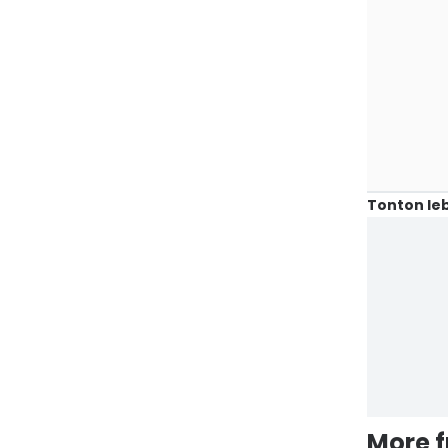
Tonton leb
More 