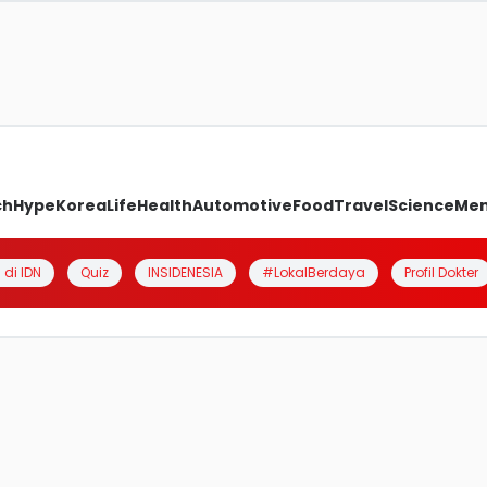
ch
Hype
Korea
Life
Health
Automotive
Food
Travel
Science
Me
 di IDN
Quiz
INSIDENESIA
#LokalBerdaya
Profil Dokter