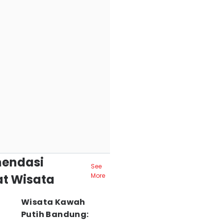
endasi
See
t Wisata
More
Wisata Kawah
Putih Bandung: