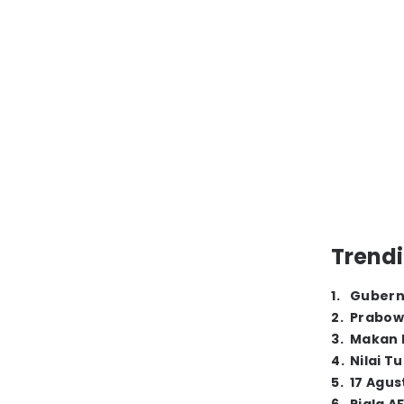
Trendi
1
.
Gubern
2
.
Prabow
3
.
Makan B
4
.
Nilai T
5
.
17 Agus