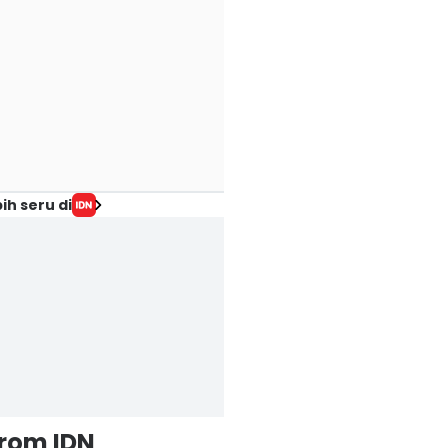
ih seru di
from IDN