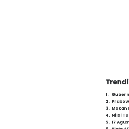
Trendi
1
.
Gubern
2
.
Prabow
3
.
Makan B
4
.
Nilai T
5
.
17 Agus