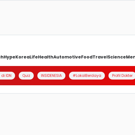
ch
Hype
Korea
Life
Health
Automotive
Food
Travel
Science
Me
 di IDN
Quiz
INSIDENESIA
#LokalBerdaya
Profil Dokter