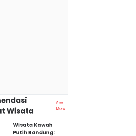
endasi
See
t Wisata
More
Wisata Kawah
Putih Bandung: