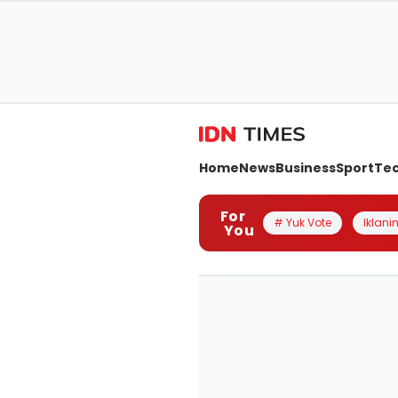
Home
News
Business
Sport
Te
For
# Yuk Vote
Iklanin
You