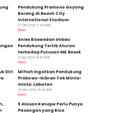
kung
Pendukung Pramono Goyang
Bareng di Beach City
International Stadium
27 Okt 2024, 17:44 WIB
News
Anies Baswedan Imbau
kungan
Pendukung Tertib Aturan
terhadap Putusan MK Besok
21 Apr 2024, 13:30 WIB
News
k Diri
Miftah Ingatkan Pendukung
ba
Prabowo-Gibran Tak Minta-
minta Jabatan
26 Mar 2024, 15:20 WIB
News
h,
5 Alasan Kenapa Perlu Punya
n
Pasangan yang Bisa