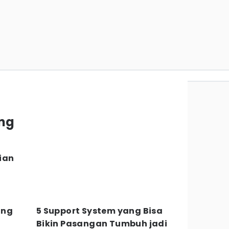
ung
a
ian
ang
5 Support System yang Bisa
Bikin Pasangan Tumbuh jadi