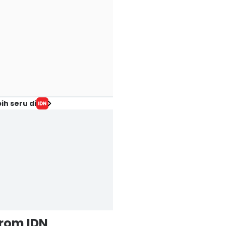
ih seru di
from IDN