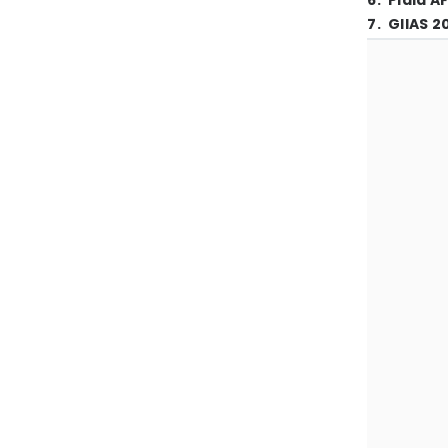
6
.
Piala A
7
.
GIIAS 2