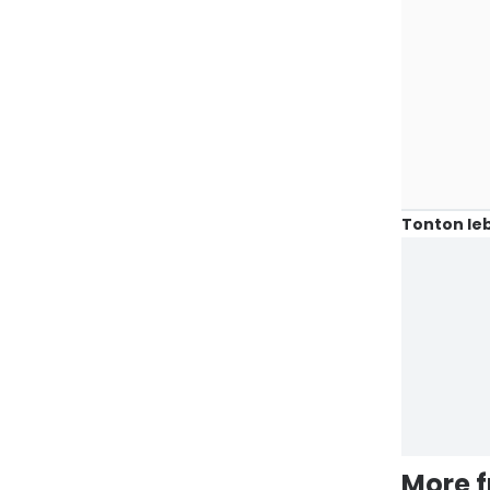
Tonton leb
More 