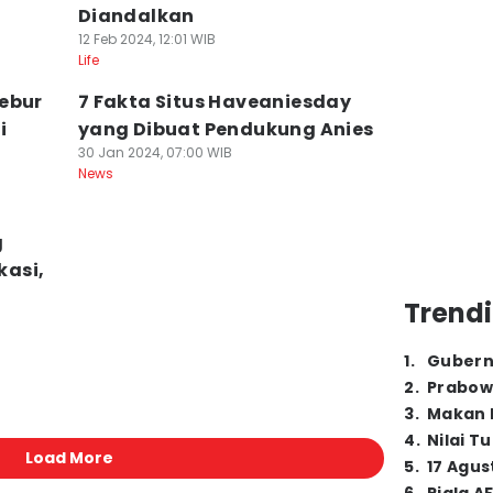
Diandalkan
12 Feb 2024, 12:01 WIB
Life
ebur
7 Fakta Situs Haveaniesday
i
yang Dibuat Pendukung Anies
30 Jan 2024, 07:00 WIB
News
g
asi,
Trendi
1
.
Gubern
2
.
Prabow
3
.
Makan B
4
.
Nilai T
Load More
5
.
17 Agus