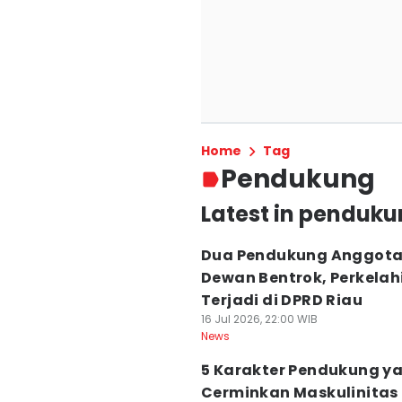
Home
Tag
Pendukung
Latest in penduk
Dua Pendukung Anggot
Dewan Bentrok, Perkelah
Terjadi di DPRD Riau
16 Jul 2026, 22:00 WIB
News
5 Karakter Pendukung y
Cerminkan Maskulinitas