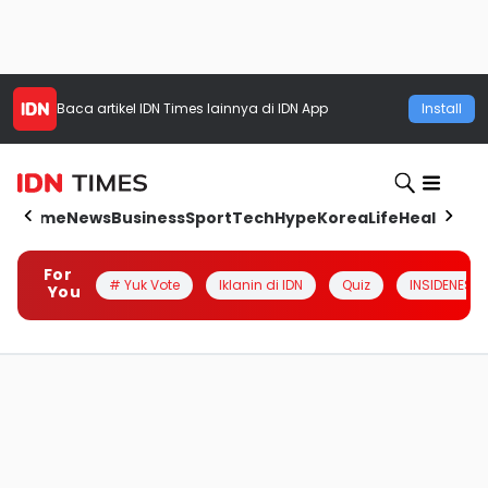
Baca artikel
IDN Times
lainnya di IDN App
Install
Home
News
Business
Sport
Tech
Hype
Korea
Life
Health
Aut
For
# Yuk Vote
Iklanin di IDN
Quiz
INSIDENESIA
You