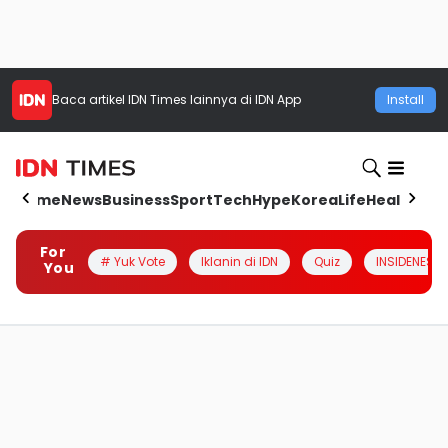
Baca artikel
IDN Times
lainnya di IDN App
Install
Home
News
Business
Sport
Tech
Hype
Korea
Life
Health
Aut
For
# Yuk Vote
Iklanin di IDN
Quiz
INSIDENESIA
You