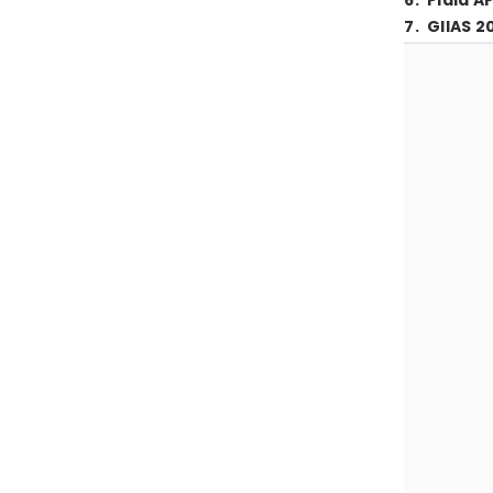
6
.
Piala A
7
.
GIIAS 2