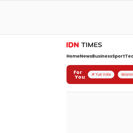
Home
News
Business
Sport
Te
For
# Yuk Vote
Iklanin
You