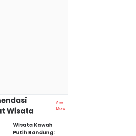
endasi
See
t Wisata
More
Wisata Kawah
Putih Bandung: