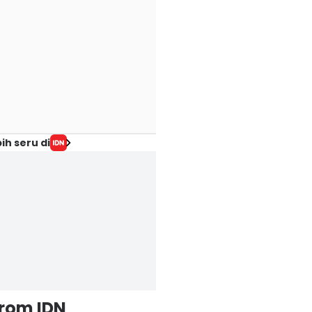
ih seru di
from IDN