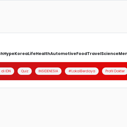
ch
Hype
Korea
Life
Health
Automotive
Food
Travel
Science
Me
 di IDN
Quiz
INSIDENESIA
#LokalBerdaya
Profil Dokter