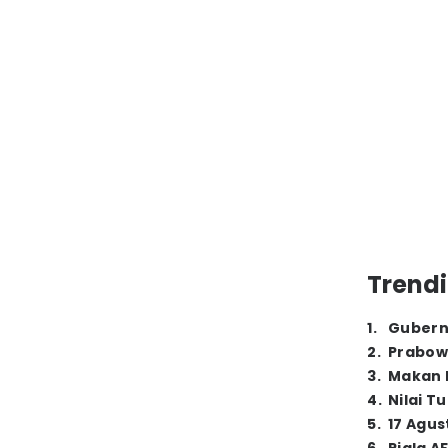
Trendi
1
.
Gubern
2
.
Prabow
3
.
Makan B
4
.
Nilai T
5
.
17 Agus