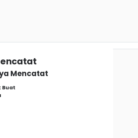
Mencatat
nya Mencatat
k Buat
a