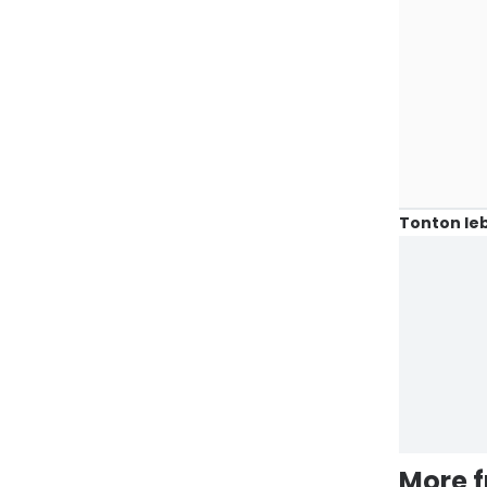
Tonton leb
More 