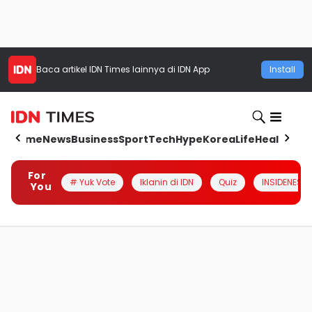
Baca artikel
IDN Times
lainnya di IDN App
Install
Home
News
Business
Sport
Tech
Hype
Korea
Life
Health
Aut
For
# Yuk Vote
Iklanin di IDN
Quiz
INSIDENESIA
You