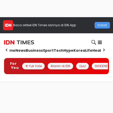
Baca artikel
IDN Times
lainnya di IDN App
Install
Home
News
Business
Sport
Tech
Hype
Korea
Life
Health
Aut
For
# Yuk Vote
Iklanin di IDN
Quiz
INSIDENESIA
You