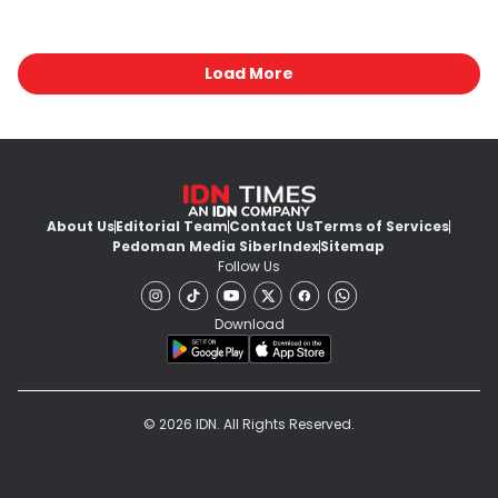
Load More
About Us
Editorial Team
Contact Us
Terms of Services
Pedoman Media Siber
Index
Sitemap
Follow Us
Download
© 2026 IDN. All Rights Reserved.