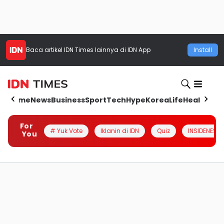
Baca artikel
IDN Times
lainnya di IDN App
Install
Home
News
Business
Sport
Tech
Hype
Korea
Life
Health
Aut
For
# Yuk Vote
Iklanin di IDN
Quiz
INSIDENESIA
You