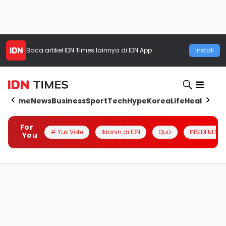
Baca artikel
IDN Times
lainnya di IDN App
Install
Home
News
Business
Sport
Tech
Hype
Korea
Life
Health
Aut
For
# Yuk Vote
Iklanin di IDN
Quiz
INSIDENESIA
You