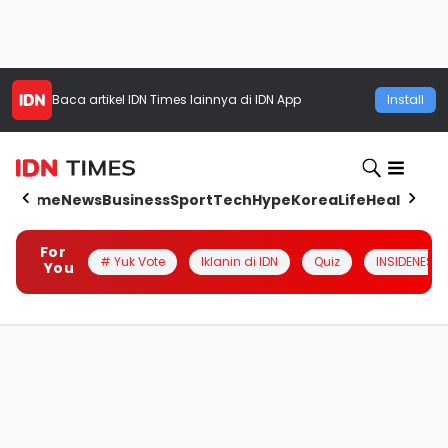
Baca artikel
IDN Times
lainnya di IDN App
Install
Home
News
Business
Sport
Tech
Hype
Korea
Life
Health
Aut
For
# Yuk Vote
Iklanin di IDN
Quiz
INSIDENESIA
You