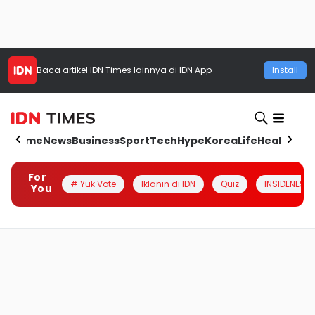
Baca artikel
IDN Times
lainnya di IDN App
Install
Home
News
Business
Sport
Tech
Hype
Korea
Life
Health
Aut
For
# Yuk Vote
Iklanin di IDN
Quiz
INSIDENESIA
You