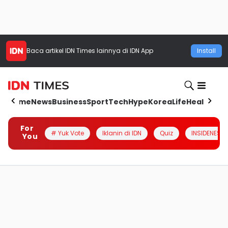
Baca artikel
IDN Times
lainnya di IDN App
Install
Home
News
Business
Sport
Tech
Hype
Korea
Life
Health
Aut
For
# Yuk Vote
Iklanin di IDN
Quiz
INSIDENESIA
You