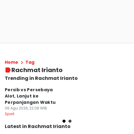
Home
Tag
Rachmat Irianto
Trending in Rachmat Irianto
Persib vs Persebaya
Fi
Alot, Lanjut ke
2
Perpanjangan Waktu
P
06 Agu 2026, 22:08 WIB
06
Sport
Sp
Latest in Rachmat Irianto