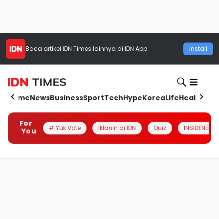
Baca artikel
IDN Times
lainnya di IDN App
Install
Home
News
Business
Sport
Tech
Hype
Korea
Life
Health
Aut
For
# Yuk Vote
Iklanin di IDN
Quiz
INSIDENESIA
You