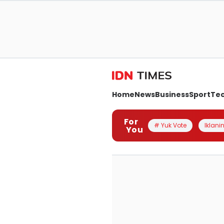
Home
News
Business
Sport
Te
For
# Yuk Vote
Iklanin
You