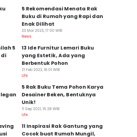
uku
5 Rekomendasi Menata Rak
Buku di Rumah yang Rapi dan
!
Enak Dilihat
23 Mar 2023, 17:00 WIB
News
ilah 5
13 Ide Furnitur Lemari Buku
 di
yang Estetik, Ada yang
Berbentuk Pohon
21 Feb 2022, 16:01 WIB
Life
5 Rak Buku Tema Pohon Karya
Elegan
Desainer Beken, Bentuknya
Unik!
11 Sep 2021, 15:28 WIB
Life
aving
11 Inspirasi Rak Gantung yang
usi
Cocok buat Rumah Mungil,