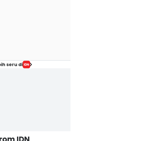
ih seru di
from IDN