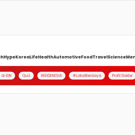
ch
Hype
Korea
Life
Health
Automotive
Food
Travel
Science
Me
 di IDN
Quiz
INSIDENESIA
#LokalBerdaya
Profil Dokter