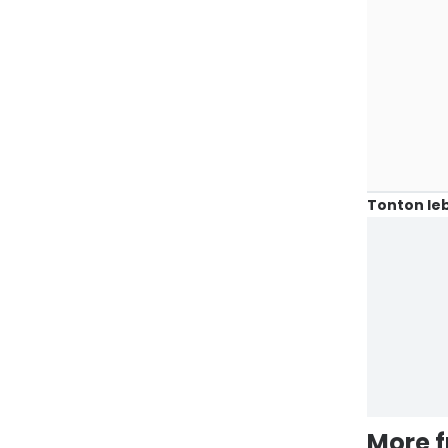
Tonton leb
More 