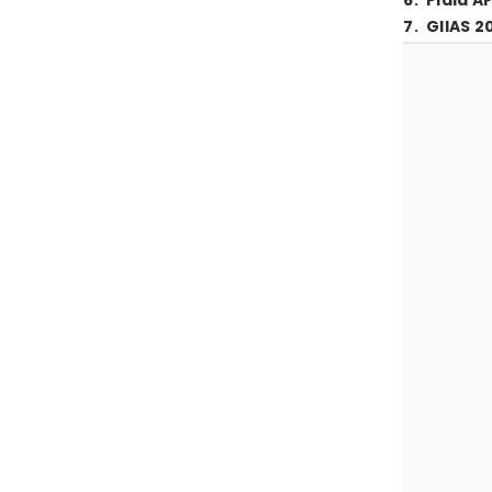
6
.
Piala A
7
.
GIIAS 2