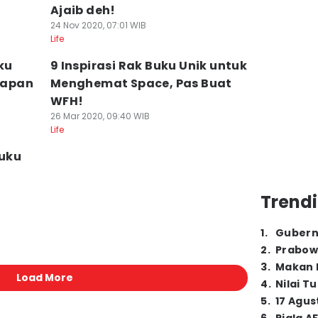
Ajaib deh!
24 Nov 2020, 07:01 WIB
Life
ku
9 Inspirasi Rak Buku Unik untuk
 Papan
Menghemat Space, Pas Buat
WFH!
26 Mar 2020, 09:40 WIB
Life
Buku
Trendi
1
.
Gubern
2
.
Prabow
3
.
Makan B
Load More
4
.
Nilai T
5
.
17 Agus