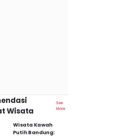
endasi
See
t Wisata
More
Wisata Kawah
Putih Bandung: