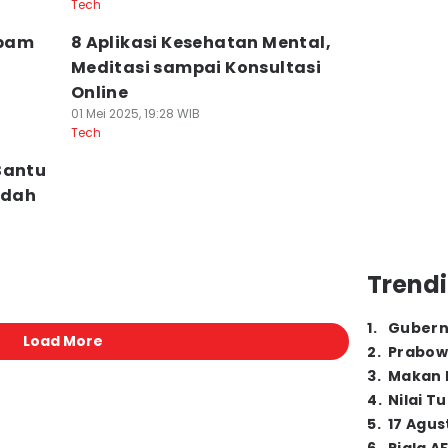
Tech
Spam
8 Aplikasi Kesehatan Mental,
Meditasi sampai Konsultasi
Online
01 Mei 2025, 19:28 WIB
Tech
Bantu
udah
Trendi
1
.
Gubern
Load More
2
.
Prabow
3
.
Makan B
4
.
Nilai T
5
.
17 Agus