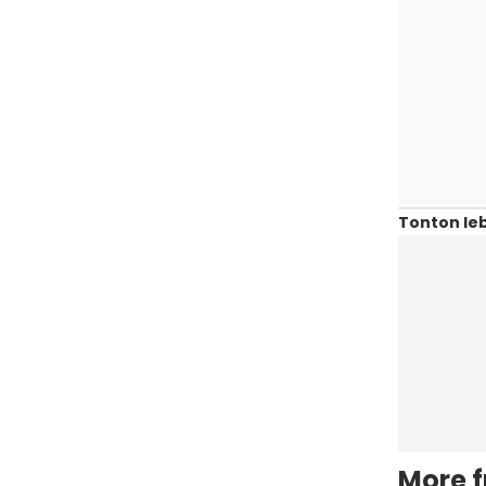
Tonton leb
More 