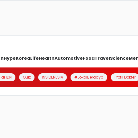
ch
Hype
Korea
Life
Health
Automotive
Food
Travel
Science
Me
 di IDN
Quiz
INSIDENESIA
#LokalBerdaya
Profil Dokter