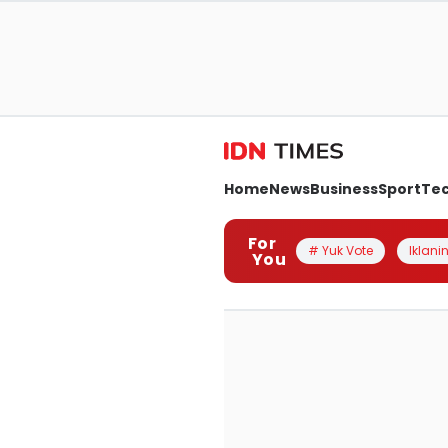
Home
News
Business
Sport
Te
For
# Yuk Vote
Iklanin
You