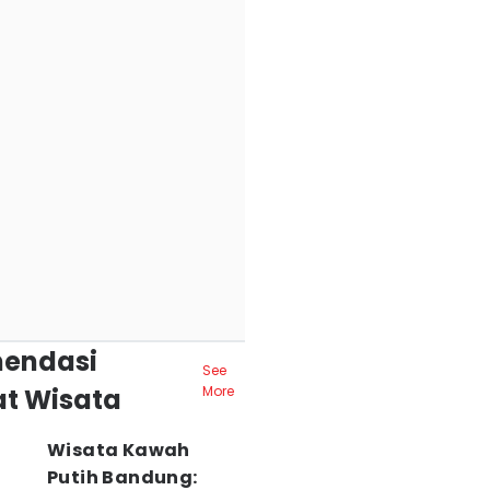
endasi
See
t Wisata
More
Wisata Kawah
Putih Bandung: