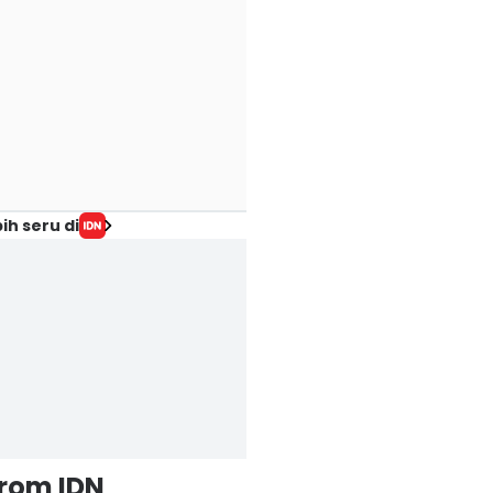
ih seru di
from IDN