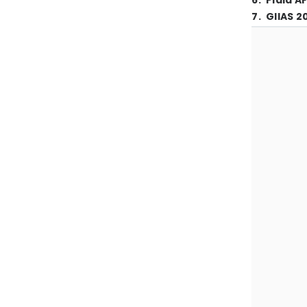
6
.
Piala A
7
.
GIIAS 2