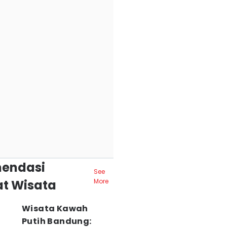
endasi
See
t Wisata
More
Wisata Kawah
Putih Bandung: