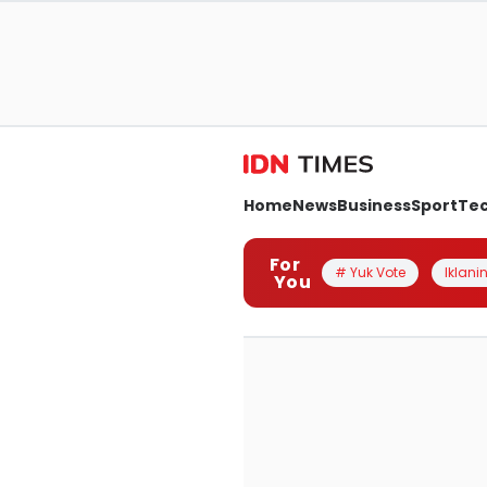
Home
News
Business
Sport
Te
For
# Yuk Vote
Iklanin
You