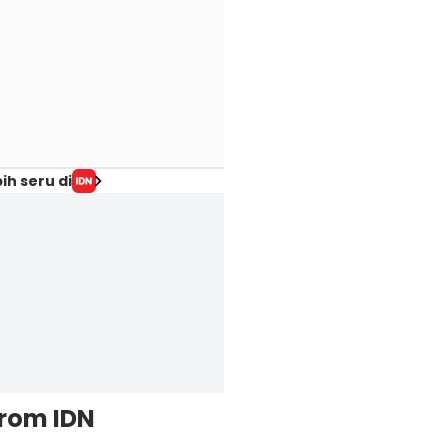
ih seru di
from IDN