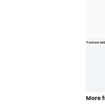
Tonton leb
More 