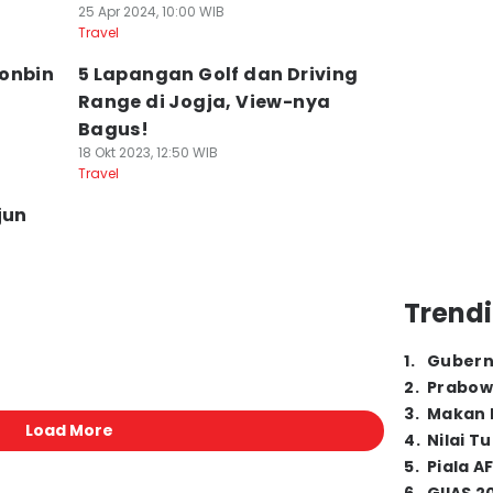
25 Apr 2024, 10:00 WIB
Travel
Bonbin
5 Lapangan Golf dan Driving
Range di Jogja, View-nya
Bagus!
18 Okt 2023, 12:50 WIB
Travel
jun
Trendi
1
.
Gubern
2
.
Prabow
3
.
Makan B
Load More
4
.
Nilai T
5
.
Piala A