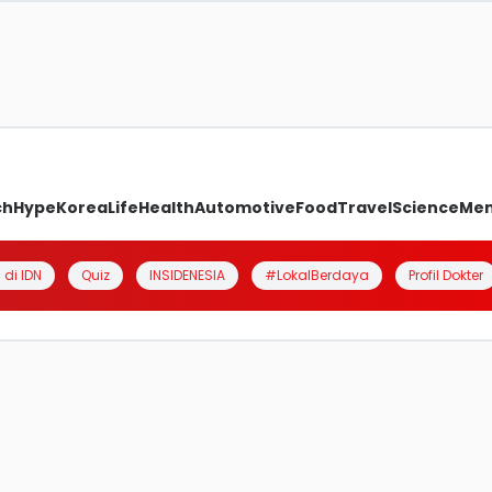
ch
Hype
Korea
Life
Health
Automotive
Food
Travel
Science
Me
 di IDN
Quiz
INSIDENESIA
#LokalBerdaya
Profil Dokter