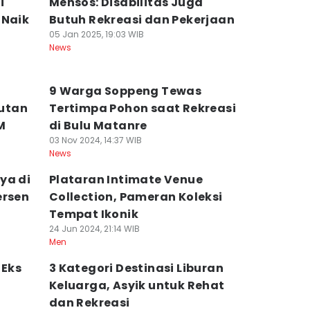
i
Mensos: Disabilitas Juga
 Naik
Butuh Rekreasi dan Pekerjaan
05 Jan 2025, 19:03 WIB
News
9 Warga Soppeng Tewas
utan
Tertimpa Pohon saat Rekreasi
M
di Bulu Matanre
03 Nov 2024, 14:37 WIB
News
ya di
Plataran Intimate Venue
ersen
Collection, Pameran Koleksi
Tempat Ikonik
24 Jun 2024, 21:14 WIB
Men
 Eks
3 Kategori Destinasi Liburan
Keluarga, Asyik untuk Rehat
dan Rekreasi