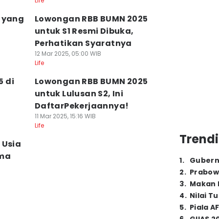
Life
n yang
Lowongan RBB BUMN 2025
untuk S1 Resmi Dibuka,
Perhatikan Syaratnya
12 Mar 2025, 05:00 WIB
Life
 di
Lowongan RBB BUMN 2025
a
untuk Lulusan S2, Ini
DaftarPekerjaannya!
11 Mar 2025, 15:16 WIB
Life
Trendi
 Usia
ama
1
.
Gubern
2
.
Prabow
3
.
Makan B
4
.
Nilai T
5
.
Piala A