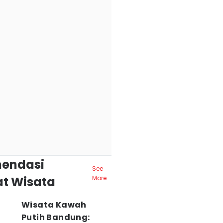
endasi
See
t Wisata
More
Wisata Kawah
Putih Bandung: