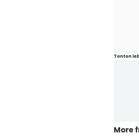
Tonton leb
More 