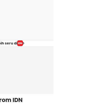
ih seru di
from IDN