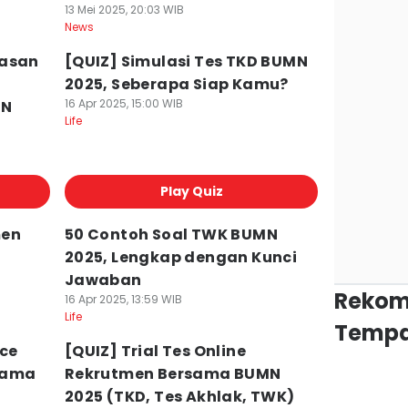
13 Mei 2025, 20:03 WIB
News
wasan
[QUIZ] Simulasi Tes TKD BUMN
2025, Seberapa Siap Kamu?
16 Apr 2025, 15:00 WIB
MN
Life
Play Quiz
men
50 Contoh Soal TWK BUMN
2025, Lengkap dengan Kunci
Jawaban
Rekom
16 Apr 2025, 13:59 WIB
Life
Tempa
ice
[QUIZ] Trial Tes Online
sama
Rekrutmen Bersama BUMN
2025 (TKD, Tes Akhlak, TWK)