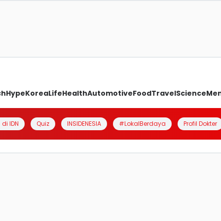
ch
Hype
Korea
Life
Health
Automotive
Food
Travel
Science
Me
 di IDN
Quiz
INSIDENESIA
#LokalBerdaya
Profil Dokter