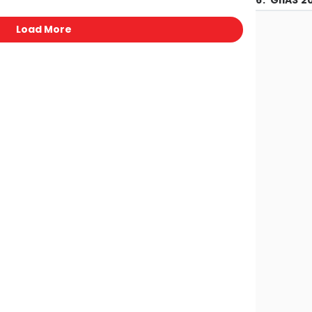
6
.
GIIAS 2
Load More