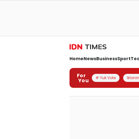
Home
News
Business
Sport
Te
For
# Yuk Vote
Iklanin
You