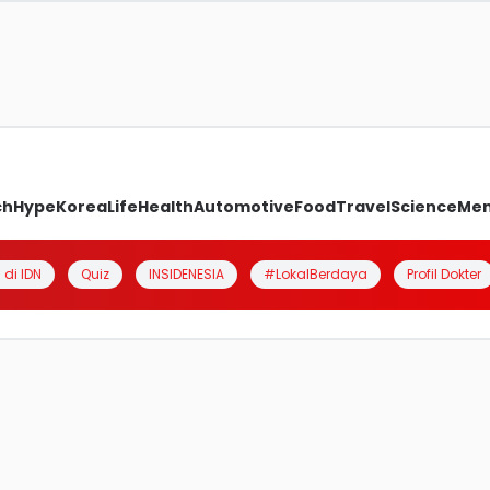
ch
Hype
Korea
Life
Health
Automotive
Food
Travel
Science
Me
 di IDN
Quiz
INSIDENESIA
#LokalBerdaya
Profil Dokter