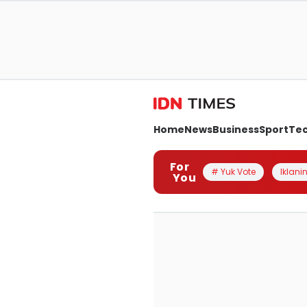
Home
News
Business
Sport
Te
For
# Yuk Vote
Iklanin
You