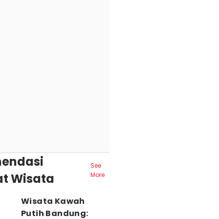
endasi
See
t Wisata
More
Wisata Kawah
Putih Bandung: