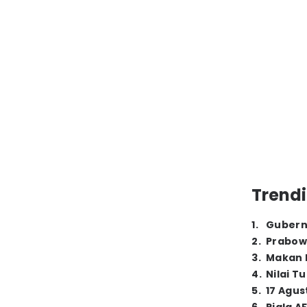
Trendi
1
.
Gubern
2
.
Prabow
3
.
Makan B
4
.
Nilai T
5
.
17 Agus