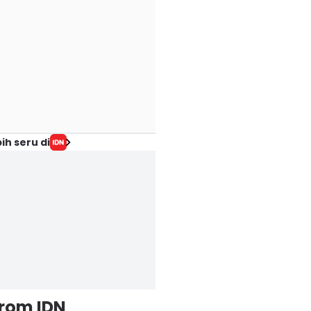
ih seru di
from IDN