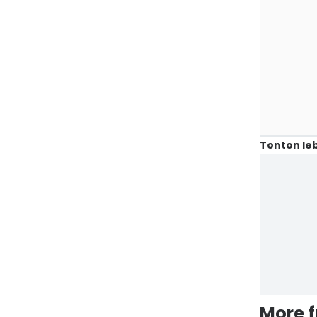
Tonton leb
More 