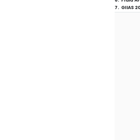
6
.
Piala A
7
.
GIIAS 2