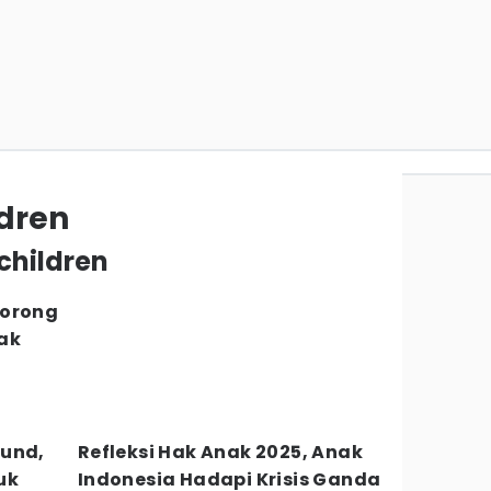
ldren
 children
dorong
ak
Fund,
Refleksi Hak Anak 2025, Anak
uk
Indonesia Hadapi Krisis Ganda