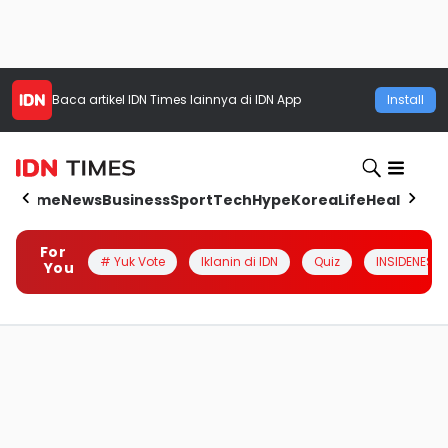
Baca artikel
IDN Times
lainnya di IDN App
Install
Home
News
Business
Sport
Tech
Hype
Korea
Life
Health
Aut
For
# Yuk Vote
Iklanin di IDN
Quiz
INSIDENESIA
You