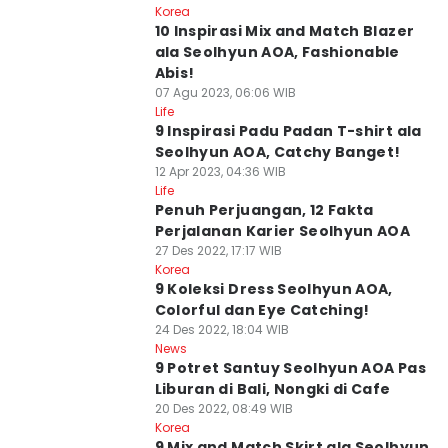
Korea
10 Inspirasi Mix and Match Blazer
ala Seolhyun AOA, Fashionable
Abis!
07 Agu 2023, 06:06 WIB
Life
9 Inspirasi Padu Padan T-shirt ala
Seolhyun AOA, Catchy Banget!
12 Apr 2023, 04:36 WIB
Life
Penuh Perjuangan, 12 Fakta
Perjalanan Karier Seolhyun AOA
27 Des 2022, 17:17 WIB
Korea
9 Koleksi Dress Seolhyun AOA,
Colorful dan Eye Catching!
24 Des 2022, 18:04 WIB
News
9 Potret Santuy Seolhyun AOA Pas
Liburan di Bali, Nongki di Cafe
20 Des 2022, 08:49 WIB
Korea
9 Mix and Match Skirt ala Seolhyun