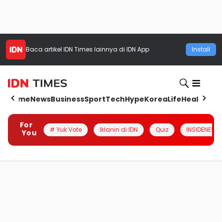
Baca artikel
IDN Times
lainnya di IDN App
Install
Home
News
Business
Sport
Tech
Hype
Korea
Life
Health
Aut
For
# Yuk Vote
Iklanin di IDN
Quiz
INSIDENESIA
You