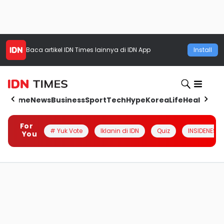
Baca artikel
IDN Times
lainnya di IDN App
Install
Home
News
Business
Sport
Tech
Hype
Korea
Life
Health
Aut
For
# Yuk Vote
Iklanin di IDN
Quiz
INSIDENESIA
You