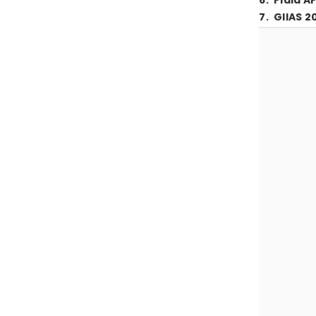
6
.
Piala A
7
.
GIIAS 2