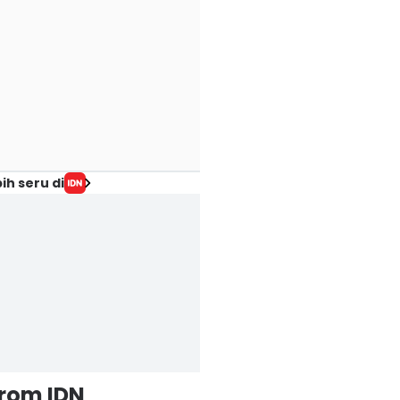
ih seru di
from IDN