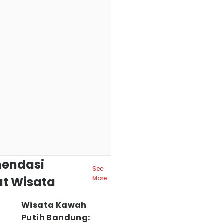
endasi
See
t Wisata
More
Wisata Kawah
Putih Bandung: