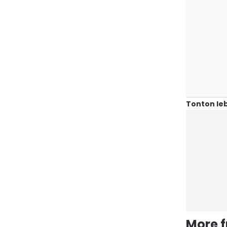
Tonton leb
More 