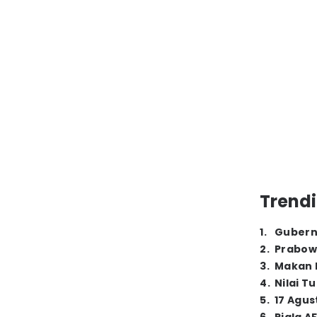
Trendi
1
.
Gubern
2
.
Prabow
3
.
Makan B
4
.
Nilai T
5
.
17 Agus