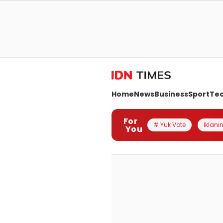
Home
News
Business
Sport
Te
For
# Yuk Vote
Iklanin
You