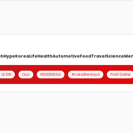
ch
Hype
Korea
Life
Health
Automotive
Food
Travel
Science
Me
 di IDN
Quiz
INSIDENESIA
#LokalBerdaya
Profil Dokter