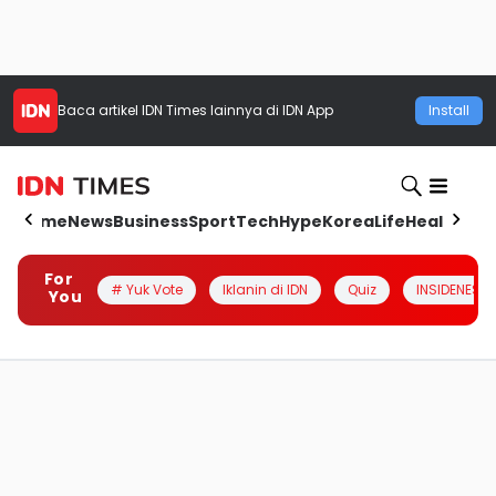
Baca artikel
IDN Times
lainnya di IDN App
Install
Home
News
Business
Sport
Tech
Hype
Korea
Life
Health
Aut
For
# Yuk Vote
Iklanin di IDN
Quiz
INSIDENESIA
You