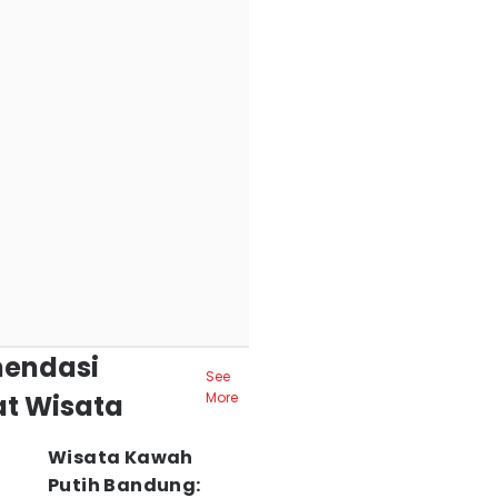
endasi
See
t Wisata
More
Wisata Kawah
Putih Bandung: