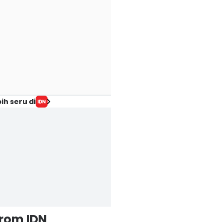
ih seru di
from IDN