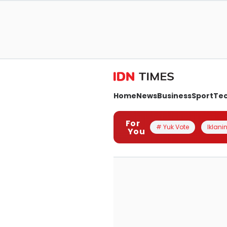
Home
News
Business
Sport
Te
For
# Yuk Vote
Iklanin
You