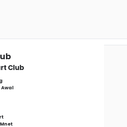
lub
art Club
g
 Awal
rt
 Mnet