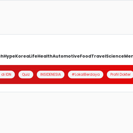
ch
Hype
Korea
Life
Health
Automotive
Food
Travel
Science
Me
 di IDN
Quiz
INSIDENESIA
#LokalBerdaya
Profil Dokter