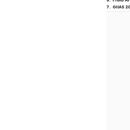
6
.
Piala A
7
.
GIIAS 2