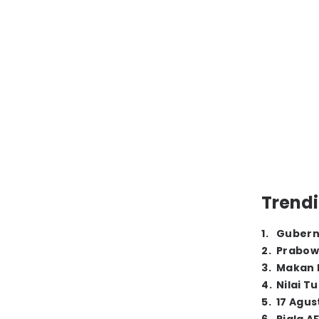
Trendi
1
.
Gubern
2
.
Prabow
3
.
Makan B
4
.
Nilai T
5
.
17 Agus