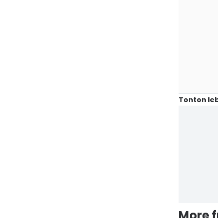
Tonton leb
More 