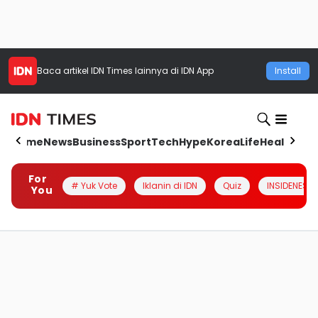
Baca artikel
IDN Times
lainnya di IDN App
Install
Home
News
Business
Sport
Tech
Hype
Korea
Life
Health
Aut
For
# Yuk Vote
Iklanin di IDN
Quiz
INSIDENESIA
You