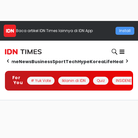
Baca artikel
IDN Times
lainnya di IDN App
Install
Home
News
Business
Sport
Tech
Hype
Korea
Life
Health
Aut
For
# Yuk Vote
Iklanin di IDN
Quiz
INSIDENESIA
You