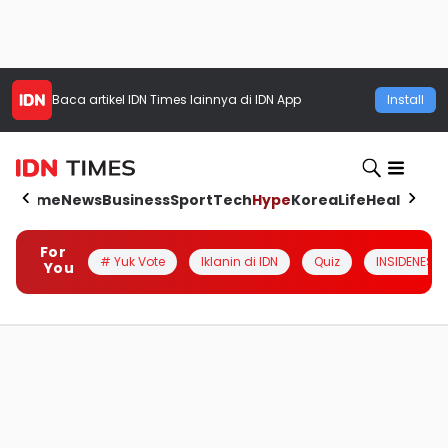
Baca artikel
IDN Times
lainnya di IDN App
Install
Home
News
Business
Sport
Tech
Hype
Korea
Life
Health
Aut
For
# Yuk Vote
Iklanin di IDN
Quiz
INSIDENESIA
You