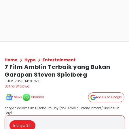
Home
Hype
Entertainment
7 Film Amblin Terbaik yang Bukan
Garapan Steven Spielberg
11 Jun 2026, 14:20 WIB
Satria Wibawa
News
Channel
Add Us on Google
adegan dalam film Disclosure Day (dok. Amblin Entertainment/Disclosure
Day)
Intinya Sih