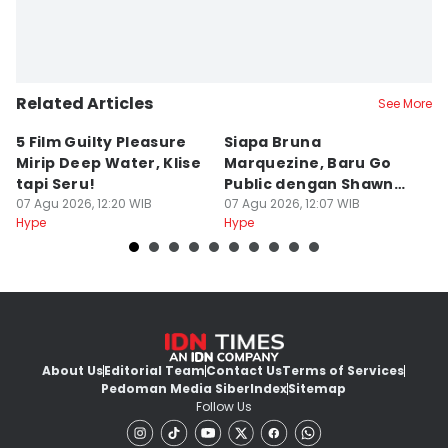
Related Articles
See More
5 Film Guilty Pleasure
Siapa Bruna
D
Mirip Deep Water, Klise
Marquezine, Baru Go
B
tapi Seru!
Public dengan Shawn
T
07 Agu 2026, 12:20 WIB
Mendes?
07 Agu 2026, 12:07 WIB
B
07
Hype
Hype
Hy
About Us
Editorial Team
Contact Us
Terms of Services
Pedoman Media Siber
Index
Sitemap
Follow Us