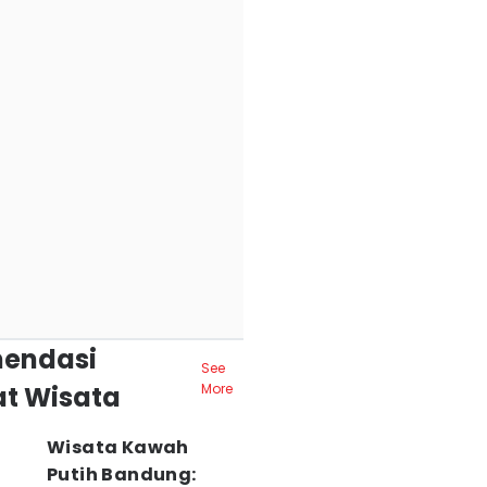
endasi
See
t Wisata
More
Wisata Kawah
Putih Bandung: