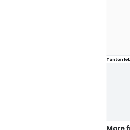
Tonton leb
More 