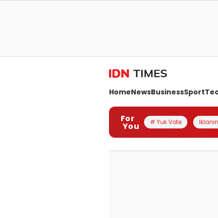
Home
News
Business
Sport
Te
For
# Yuk Vote
Iklanin
You