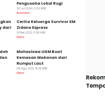
Pengusaha Lokal Rugi
23 Jul 2024, 11:20 WIB
Business
ngkan
Cerita Keluarga Survivor KM
 dari
Zidane Express
31 Mei 2022, 11:38 WIB
News
ndoh
Mahasiswa UGM Buat
 dan
Kemasan Makanan dari
Rumput Laut
05 Agu 2021, 16:19 WIB
News
Rekom
Tempa