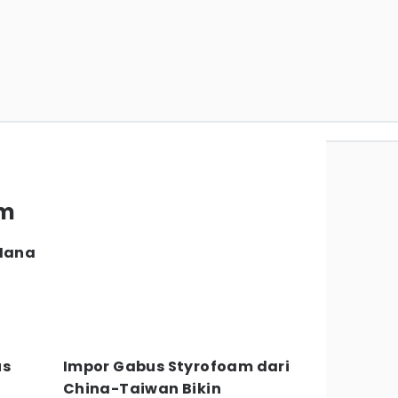
am
 Mana
us
Impor Gabus Styrofoam dari
China-Taiwan Bikin