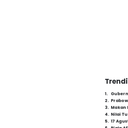
Trendi
1
.
Gubern
2
.
Prabow
3
.
Makan B
4
.
Nilai T
5
.
17 Agus