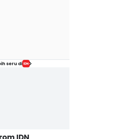
ih seru di
from IDN