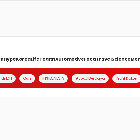
ch
Hype
Korea
Life
Health
Automotive
Food
Travel
Science
Me
 di IDN
Quiz
INSIDENESIA
#LokalBerdaya
Profil Dokter