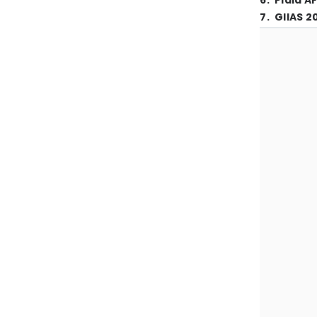
6
.
Piala A
7
.
GIIAS 2