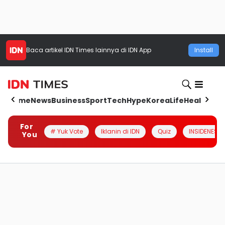
Baca artikel
IDN Times
lainnya di IDN App
Install
Home
News
Business
Sport
Tech
Hype
Korea
Life
Health
Aut
For
# Yuk Vote
Iklanin di IDN
Quiz
INSIDENESIA
You