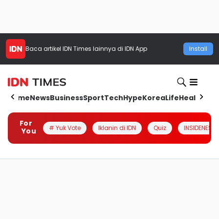
Baca artikel
IDN Times
lainnya di IDN App
Install
Home
News
Business
Sport
Tech
Hype
Korea
Life
Health
Aut
For
# Yuk Vote
Iklanin di IDN
Quiz
INSIDENESIA
You