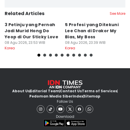
Related Articles
See More
3 Petinju yang Pernah
5 Profesi yang Ditekuni
K
Jadi Murid Hong Do
Lee Chan di Drakor My
B
Yeop di Our Sticky Love
Bias, My Boss
M
08 Agu 2026, 23:53 WIB
08 Agu 2026, 23:39 WIB
fo
08
Korea
Korea
Ko
About Us
Editorial Team
Contact Us
Terms of Services
Pedoman Media Siber
Index
Sitemap
Follow Us
Download