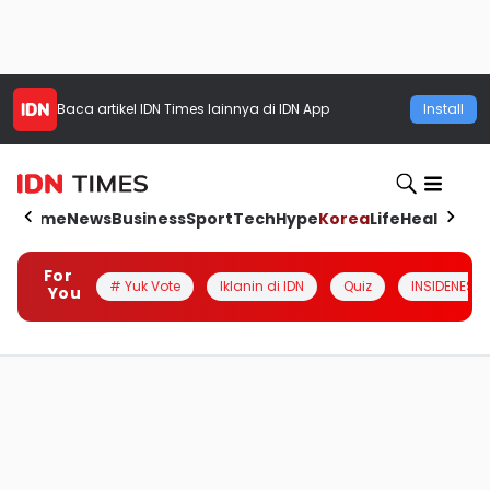
Baca artikel
IDN Times
lainnya di IDN App
Install
Home
News
Business
Sport
Tech
Hype
Korea
Life
Health
Aut
For
# Yuk Vote
Iklanin di IDN
Quiz
INSIDENESIA
You