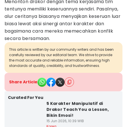
Menonton drakor dengan tema kerjasama tim
tentunya memiliki keseruannya sendiri. Pasalnya,
alur ceritanya biasanya menyajikan keseruan luar
biasa lewat aksi sinergi antar karakter dan
bagaimana cara mereka memecahkan konflik
secara bersamaan.
This article is written by our community writers and has been
carefully reviewed by our editorial team. We strive to provide
the most accurate and reliable information, ensuring high
standards of quality, credibility, and trustworthiness.
Share Article
Curated For You
5 Karakter Manipulatif di
Drakor Teach You a Lesson,
Bikin Emosi!
15 Jun 2026, 10:39 WIB
Korea