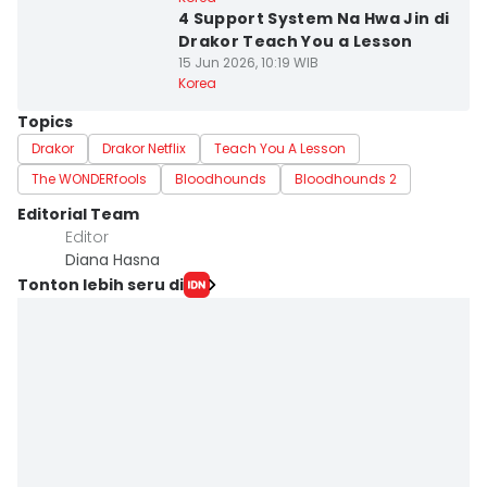
4 Support System Na Hwa Jin di
Drakor Teach You a Lesson
15 Jun 2026, 10:19 WIB
Korea
Topics
Drakor
Drakor Netflix
Teach You A Lesson
The WONDERfools
Bloodhounds
Bloodhounds 2
Editorial Team
Editor
Diana Hasna
Tonton lebih seru di